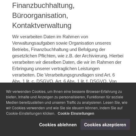
Finanzbuchhaltung,
Büroorganisation,
Kontaktverwaltung
Wir verarbeiten Daten im Rahmen von
Verwaltungsaufgaben sowie Organisation unseres
Betriebs, Finanzbuchhaltung und Befolgung der
gesetzlichen Pflichten, wie z.B. der Archivierung. Hierbei
verarbeiten wir dieselben Daten, die wir im Rahmen der
Erbringung unserer vertraglichen Leistungen
verarbeiten. Die Verarbeitungsgrundlagen sind Art. 6
Abs. 1 lit. c. DSGVO, Art. 6 Abs. 1 lit. f. DSGVO. Von
der Verarbeitung sind Kunden, Interessenten,
Wir verwenden Cookies, um Ihnen eine bessere Browser-Erfahrung zu
Geschäftspartner und Websitebesucher betroffen. Der
bieten, Inhalte und Anzeigen zu personalisieren, Funktionen für soziale
Zweck und unser Interesse an der Verarbeitung liegt in
Medien bereitzustellen und unseren Traffic zu analysieren. Lesen Sie, wie
der Administration, Finanzbuchhaltung,
wir Cookies verwenden und wie Sie sie steuern können, indem Sie auf
Cookie-Einstellungen klicken.
Büroorganisation, Archivierung von Daten, also
Cookie Einstellungen
Aufgaben die der Aufrechterhaltung unserer
Cookies ablehnen
Cookies akzeptieren
Geschäftstätigkeiten, Wahrnehmung unserer Aufgaben
und Erbringung unserer Leistungen dienen. Die